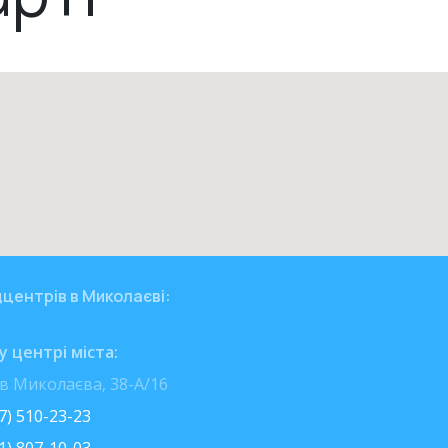
центрів в Миколаєві:
 центрі міста:
ів Миколаєва, 38-А/16
7) 510-23-23