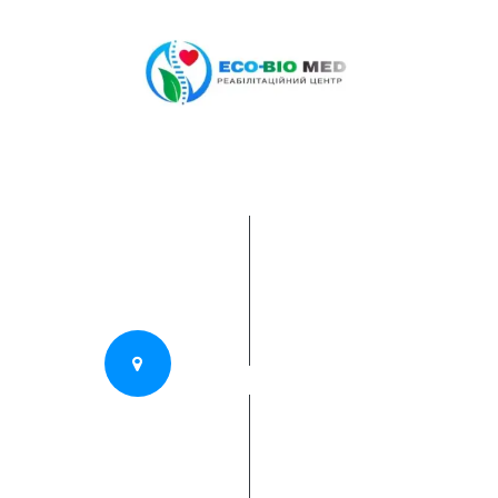
Події
Послуги
Медцентр
Ціноутворення
Про нас