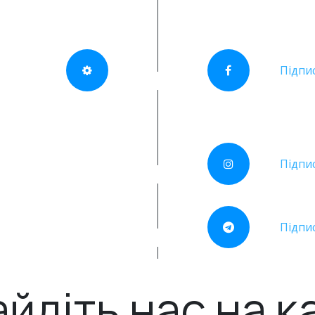
Підпи
Підпи
Підпи
йдіть нас на к