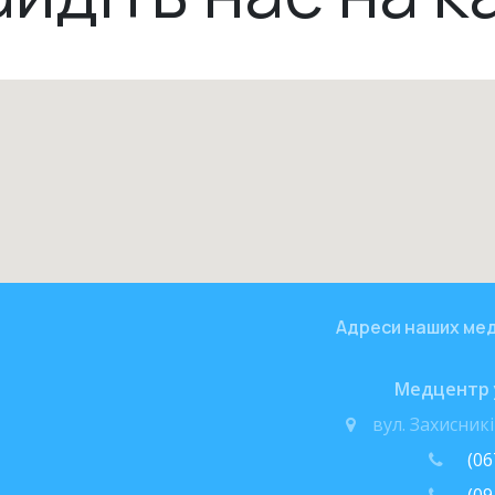
Адреси наших мед
Медцентр у
вул. Захисник
(06