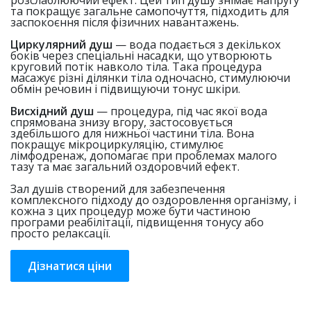
розслаблюючий ефект. Цей тип душу знімає напругу
та покращує загальне самопочуття, підходить для
заспокоєння після фізичних навантажень.
Циркулярний душ
— вода подається з декількох
боків через спеціальні насадки, що утворюють
круговий потік навколо тіла. Така процедура
масажує різні ділянки тіла одночасно, стимулюючи
обмін речовин і підвищуючи тонус шкіри.
Висхідний душ
— процедура, під час якої вода
спрямована знизу вгору, застосовується
здебільшого для нижньої частини тіла. Вона
покращує мікроциркуляцію, стимулює
лімфодренаж, допомагає при проблемах малого
тазу та має загальний оздоровчий ефект.
Зал душів створений для забезпечення
комплексного підходу до оздоровлення організму, і
кожна з цих процедур може бути частиною
програми реабілітації, підвищення тонусу або
просто релаксації.
Дізнатися ціни