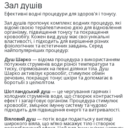
Зал душів
Ефективні водні процедури для здоров'я і тонусу.
Зал душів пропонує комплекс водних процедур, які
відомі своєю терапевтичною дією для відновлення
організму, підвищення тонусу та покращення
кровообігу. Кожен вид душу має свої унікальні
властивості, і підходить для вирішення різних
фізіологічних та естетичних завдань. Серед
найпопулярніших процедур:
Душ Шарко
— відома процедура з використанням
потужних струменів води різної температури та
тиску, спрямованих на певні ділянки тіла. Душ
Шарко активізує кровообіг, стимулює обмін
речовин, покращує тонус шкіри та допомагає в
боротьбі з целюлітом.
Шотландський душ
— це чергування гарячих і
холодних струменів води, що створює контрастний
ефект і загартовує організм. Процедура стимулює
кровообіг, зміцнює імунну систему та чудово
підходить для підвищення енергії та витривалості.
Віяловий душ
— потік води подається у вигляді
широкого віяла, що м’яко масажує тіло і створює